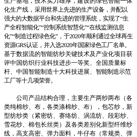
生产基地，
技术实力雄厚，
建设的绿色智能一体
化生产线，
采用世界
上
先进的生产设备，
并配以
强大的大数据平台和先进的管理系统，
实现
了
“生
产全程智能化”“控制系统智慧化”“在线监测信息
化”“制造过程绿色化”，于2020年顺利通过全球再生
资源GRS认证，并入选2020年国家绿色工厂名单。
基于数据流的智能纺纱关键技术及产业化
项目获
评中国纺织行业科技进步一等奖、
全国质量标
杆、
中国智能制造十大科技进展、
智能制造示范
工厂等十几项荣誉。
公司
产品结构合理，主要生产两纱两布（各
类纯棉纱、布，各类涤棉纱、布），
包芯纱，新
型纺纱类（紧密纺、赛络纺、涡流纺、段彩纱、
雪花纱、棉包长丝类）及各类差别化新型纤维纱
线，
高支高密、弹力面料，牛仔布（常规类、弹