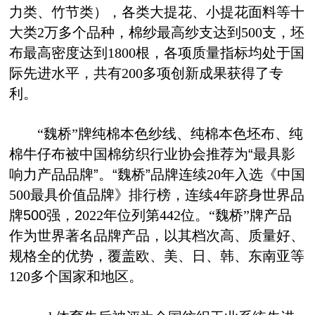
力类、竹节类），
各类大提花、小提花面料
等十
大类
2
万
多
个品种，棉纱最高纱支达到
5
00
支，坯
布最高密度达到
1800
根，各项质量指标均处于国
际先进水平，
共
有
200
多
项创新成果获得了专
利。
“
魏桥
”
牌纯棉本色纱
线
、纯棉本色
坯
布
、纯
棉牛仔布
被中国棉纺织行业协会推荐为
“
最具影
响力产品品牌
”
。
“
魏桥
”
品牌连续
20
年入选《中国
500
最具价值品牌》排行榜，
连续
4
年跻身世界品
牌
500
强，
2
022
年位列第
44
2
位
。
“
魏桥
”
牌产品
作为世界著名品牌产品，以其档次高、质量好、
规格全的优势，覆盖欧、美、日、韩、东南亚等
12
0
多个国家和地区。